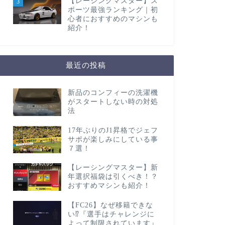
【レーシングマスター】ス
3
ポーツ最強ランキング｜初
心者におすすめのマシンも
紹介！
最近の投稿
新品のコンフィーの洗濯機
がスタートしない時の対処
法
17年ぶりのJ1昇格でジェフ
サポが楽しみにしている事
７選！
【レーシングマスター】新
年選択福袋は引くべき！？
おすすめマシンも紹介！
【FC26】なぜ移籍できな
い⁉︎『選手はチャレンジに
よって制限されています』