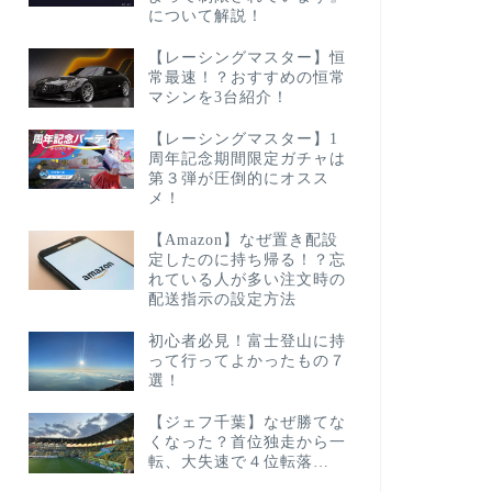
について解説！
【レーシングマスター】恒
常最速！？おすすめの恒常
マシンを3台紹介！
【レーシングマスター】1
周年記念期間限定ガチャは
第３弾が圧倒的にオスス
メ！
【Amazon】なぜ置き配設
定したのに持ち帰る！？忘
れている人が多い注文時の
配送指示の設定方法
初心者必見！富士登山に持
って行ってよかったもの７
選！
【ジェフ千葉】なぜ勝てな
くなった？首位独走から一
転、大失速で４位転落…